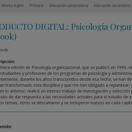
 Idioma Inglés
Primaria
Educación universitaria
Educación secundaria
ODUCTO DIGITAL: Psicología Organi
Book)
peda
ipción:
imera edición de Psicología organizacional, que se publicó en 1999, r
estudiantes y profesores de los programas de psicología y administra
ntemente, durante los años transcurridos desde esa fecha, se han des
an transformado esta disciplina y que me han obligado a replantear, y
en lo anterior, realicé un intenso trabajo de investigación y selecció
sito de dar respuesta a las necesidades actuales para el estudio de 
os temas, otros se descartaron y se incluyeron nuevos en cada capítu
enido: