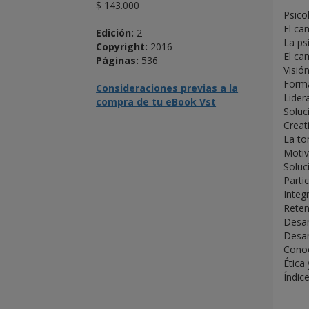
$ 143.000
Psico
El ca
Edición:
2
La ps
Copyright:
2016
El ca
Páginas:
536
Visió
Forma
Consideraciones previas a la
Lider
compra de tu eBook Vst
Soluc
Creat
La to
Motiv
Soluc
Parti
Integ
Reten
Desar
Desar
Conoc
Ética
Índic