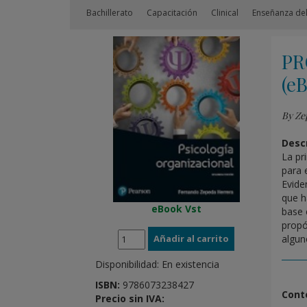
Bachillerato
Capacitación
Clinical
Enseñanza del
PR
(e
By Ze
Descr
La pr
para 
Evide
que h
eBook Vst
base 
propó
algun
Disponibilidad:
En existencia
ISBN:
9786073238427
Cont
Precio sin IVA: