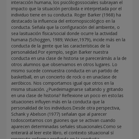
interacción humana, los psicólogossociales subrayan el
impacto que la situación percibida e interpretada por el
individuo tiene en su conducta. Roger Barker (1968) ha
destacado la influencia del entornopsicológico en la
conducta. Señala que la configuración del ambiente, o
sea lasituación física/social donde ocurre la actividad
humana (Schoggen, 1989; Wicker,1979), incide más en la
conducta de la gente que las características de la
personalidad.Por ejemplo, según Barker nuestra
conducta en una clase de historia se parecerámás a la de
otros alumnos que observamos en otros lugares. Lo
mismo sucede connuestra conducta en un partido de
basketball, en un concierto de rock o en unaclase de
aeróbicos. Nos comportamos igual que otros en la
misma situación. ¿Puedeimaginarse saltando y gritando
en una clase de historia? Reflexione un poco en esto:las
situaciones influyen más en la conducta que la
personalidad de los individuos.Desde otra perspectiva,
Schank y Abelson (1977) señalan que al parecer
todoscontamos con guiones que se activan cuando
aparecen determinadas señales situacionales.Como se
enterará al leer este libro, el contexto situacional sí
repercute enforma profunda en la conducta.