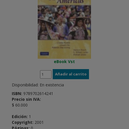
eBook Vst
Disponibilidad:
En existencia
ISBN:
9789702614241
Precio sin IVA:
$ 60.000
Edición:
1
Copyright:
2001
Páginas:
0