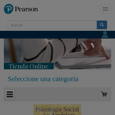
Pearson
Toggl
navig
Tienda Online
Seleccione una categoría