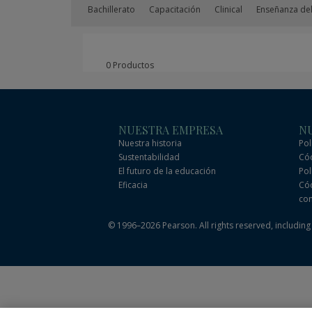
Bachillerato
Capacitación
Clinical
Enseñanza del
0 Productos
NUESTRA EMPRESA
NU
Nuestra historia
Pol
Sustentabilidad
Cód
El futuro de la educación
Pol
Eficacia
Cód
com
© 1996–2026 Pearson. All rights reserved, including t