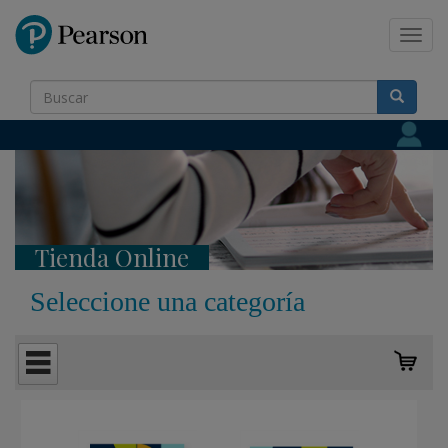
Pearson
Toggl
navig
Tienda Online
Seleccione una categoría