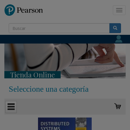
Pearson
Toggl
navig
Tienda Online
Seleccione una categoría