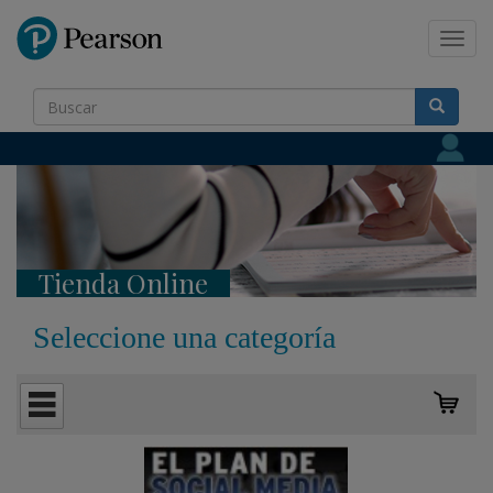
Pearson
Toggl
navig
Tienda Online
Seleccione una categoría