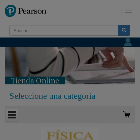
Pearson
Toggl
navig
Tienda Online
Seleccione una categoría