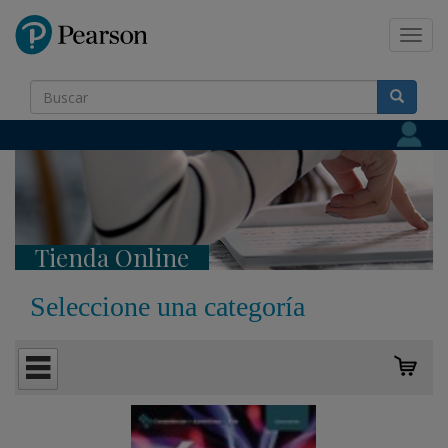
Pearson
Toggl
navig
Tienda Online
Seleccione una categoría