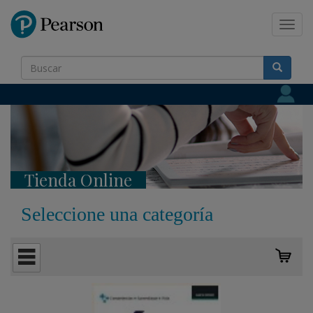
Pearson
Toggl
navig
Tienda Online
Seleccione una categoría