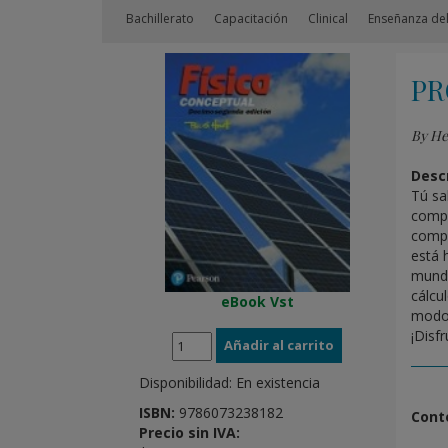
Bachillerato
Capacitación
Clinical
Enseñanza del
PR
By He
Descr
Tú sa
compu
compr
está 
mundo
cálcu
eBook Vst
modo 
¡Disfr
Disponibilidad:
En existencia
ISBN:
9786073238182
Cont
Precio sin IVA: