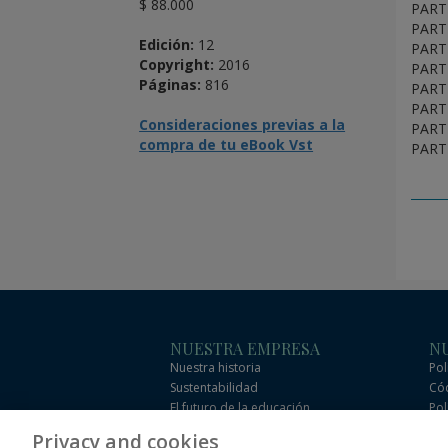
$ 88.000
PART
PARTE
Edición:
12
PART
Copyright:
2016
PART
Páginas:
816
PARTE
PARTE
Consideraciones previas a la
PARTE
compra de tu eBook Vst
PARTE
NUESTRA EMPRESA
NU
Nuestra historia
Pol
Sustentabilidad
Cód
El futuro de la educación
Pol
Eficacia
Cód
Privacy and cookies
com