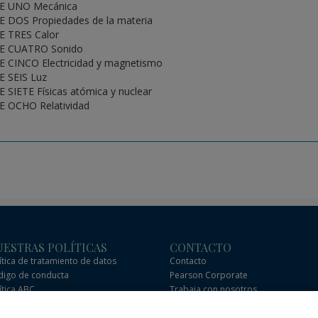
E UNO Mecánica
 DOS Propiedades de la materia
E TRES Calor
E CUATRO Sonido
 CINCO Electricidad y magnetismo
 SEIS Luz
 SIETE Físicas atómica y nuclear
 OCHO Relatividad
ESTRAS POLÍTICAS
CONTACTO
ítica de tratamiento de datos
Contacto
igo de conducta
Pearson Corporate
ítica ABC
Trabaja con nosotros
igo de conducta de socios
Preguntas frecuentes
erciales