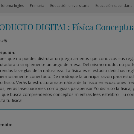
 Idioma Inglés
Primaria
Educación universitaria
Educación secundaria
ODUCTO DIGITAL: Física Conceptua
witt
ipción:
bes que no puedes disfrutar un juego amenos que conozcas sus regla
tadora o simplemente unjuego de mesa. Del mismo modo, no podrá
endas lasreglas de la naturaleza. La física es el estudio dedichas r
hermosamente conectado. De modoque la principal razón para estudiar
 físico. Verás la estructuramatemática de la física en ecuaciones fr
los, verás lasecuaciones como guías parapensar.Yo disfruto la física,
que busca comprenderlos conceptos mientras lees estelibro. Tu comp
uta tu física!
enido: