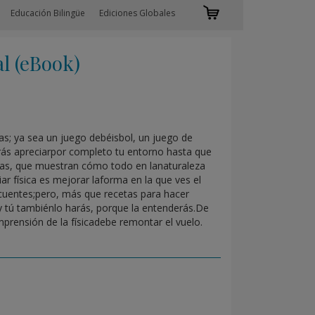
Educación Bilingüe
Ediciones Globales
l (eBook)
s; ya sea un juego debéisbol, un juego de
s apreciarpor completo tu entorno hasta que
eglas, que muestran cómo todo en lanaturaleza
 física es mejorar laforma en la que ves el
ecuentes;pero, más que recetas para hacer
 y tú tambiénlo harás, porque la entenderás.De
rensión de la físicadebe remontar el vuelo.