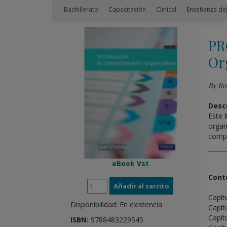
Bachillerato
Capacitación
Clinical
Enseñanza del
PR
Or
By Ro
Descr
Este 
organ
compo
eBook Vst
Cont
Capít
Disponibilidad:
En existencia
Capít
Capít
ISBN:
9788483229545