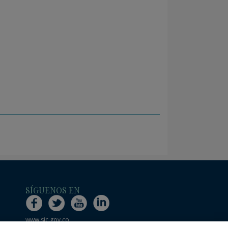
SÍGUENOS EN
www.sic.gov.co