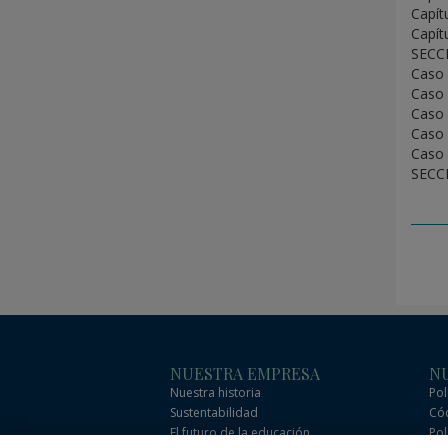
Capít
Capít
SECC
Caso 
Caso 
Caso 
Caso 
Caso 
SECC
NUESTRA EMPRESA
NU
Nuestra historia
Pol
Sustentabilidad
Cód
El futuro de la educación
Pol