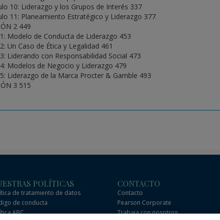
ulo 10: Liderazgo y los Grupos de Interés 337
ulo 11: Planeamiento Estratégico y Liderazgo 377
IÓN 2 449
1: Modelo de Conducta de Liderazgo 453
2: Un Caso de Ética y Legalidad 461
3: Liderando con Responsabilidad Social 473
4: Modelos de Negocio y Liderazgo 479
5: Liderazgo de la Marca Procter & Gamble 493
IÓN 3 515
ESTRAS POLÍTICAS
CONTACTO
ítica de tratamiento de datos
Contacto
igo de conducta
Pearson Corporate
ítica ABC
Trabaja con nosotros