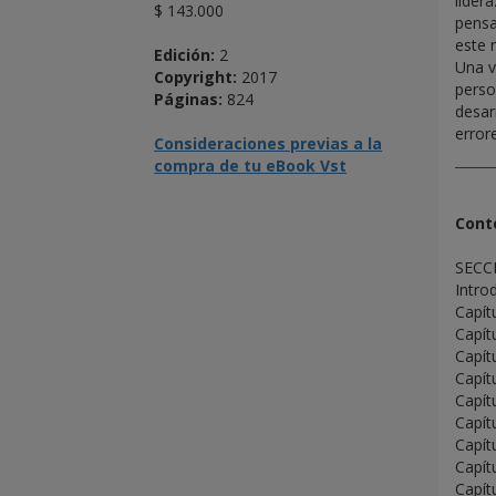
lider
$ 143.000
pensa
este 
Edición:
2
Una v
Copyright:
2017
perso
Páginas:
824
desar
error
Consideraciones previas a la
compra de tu eBook Vst
Cont
SECC
Intro
Capít
Capít
Capít
Capít
Capít
Capít
Capít
Capít
Capít