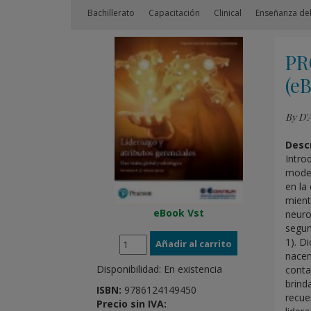
Bachillerato
Capacitación
Clinical
Enseñanza del
PR
(e
By D'
Descr
Intro
model
en la
mient
eBook Vst
neuro
segun
1). D
nacen
Disponibilidad:
En existencia
conta
brind
ISBN:
9786124149450
recue
Precio sin IVA: