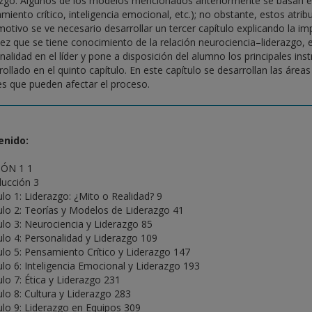
azgo. Algunos de los modelos mencionados anteriormente se basan en 
miento crítico, inteligencia emocional, etc.); no obstante, estos atrib
motivo se ve necesario desarrollar un tercer capítulo explicando la imp
ez que se tiene conocimiento de la relación neurociencia–liderazgo, el 
nalidad en el líder y pone a disposición del alumno los principales in
rollado en el quinto capítulo. En este capítulo se desarrollan las áreas
es que pueden afectar el proceso.
enido:
IÓN 1 1
ducción 3
ulo 1: Liderazgo: ¿Mito o Realidad? 9
ulo 2: Teorías y Modelos de Liderazgo 41
ulo 3: Neurociencia y Liderazgo 85
ulo 4: Personalidad y Liderazgo 109
ulo 5: Pensamiento Crítico y Liderazgo 147
ulo 6: Inteligencia Emocional y Liderazgo 193
ulo 7: Ética y Liderazgo 231
ulo 8: Cultura y Liderazgo 283
ulo 9: Liderazgo en Equipos 309