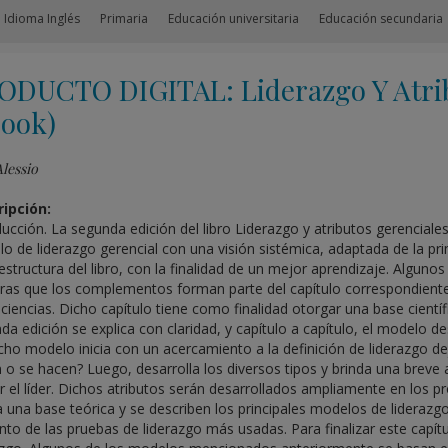
 Idioma Inglés
Primaria
Educación universitaria
Educación secundaria
ODUCTO DIGITAL: Liderazgo Y Atrib
Book)
Alessio
ipción:
ducción. La segunda edición del libro Liderazgo y atributos gerenciales
o de liderazgo gerencial con una visión sistémica, adaptada de la pr
 estructura del libro, con la finalidad de un mejor aprendizaje. Alguno
ras que los complementos forman parte del capítulo correspondiente.
ciencias. Dicho capítulo tiene como finalidad otorgar una base científi
da edición se explica con claridad, y capítulo a capítulo, el modelo des
icho modelo inicia con un acercamiento a la definición de liderazgo dej
 o se hacen? Luego, desarrolla los diversos tipos y brinda una breve
r el líder. Dichos atributos serán desarrollados ampliamente en los pr
a una base teórica y se describen los principales modelos de lideraz
nto de las pruebas de liderazgo más usadas. Para finalizar este capít