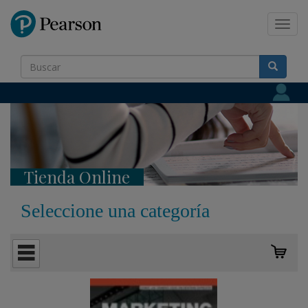
Pearson
Toggl
navig
Tienda Online
Seleccione una categoría