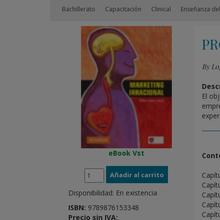
Bachillerato
Capacitación
Clinical
Enseñanza del
PR
By Lo
Descr
El ob
empre
exper
eBook Vst
Cont
Capít
Capít
Disponibilidad:
En existencia
Capít
Capít
ISBN:
9789876153348
Capít
Precio sin IVA: