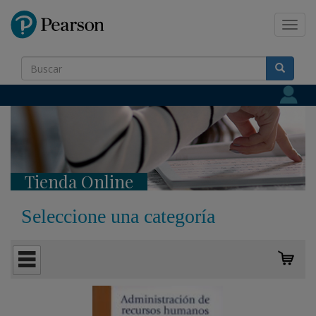
Pearson
Toggl
navig
Tienda Online
Seleccione una categoría