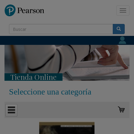
Pearson
Toggl
navig
Tienda Online
Seleccione una categoría