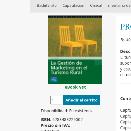
Bachillerato
Capacitación
Clinical
Enseñanza del
PR
By Me
Descr
El tu
supon
y est
el tur
eBook Vst
Cont
Capít
Disponibilidad:
En existencia
Capítu
ISBN:
9788483229002
Capít
Precio sin IVA:
Capít