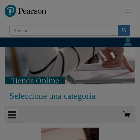
Pearson
Toggl
navig
Tienda Online
Seleccione una categoría