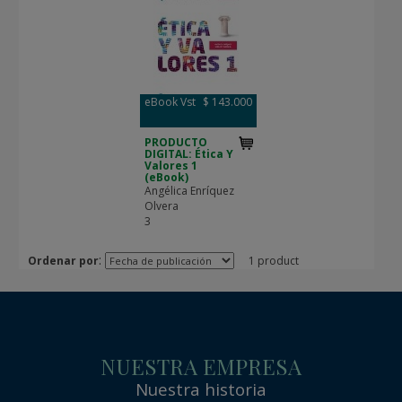
eBook Vst
$ 143.000
PRODUCTO
DIGITAL: Ética Y
Valores 1
(eBook)
Angélica Enríquez
Olvera
3
:
Ordenar por
1 product
NUESTRA EMPRESA
Nuestra historia