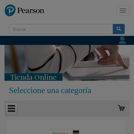
Pearson
Toggl
navig
Tienda Online
Seleccione una categoría