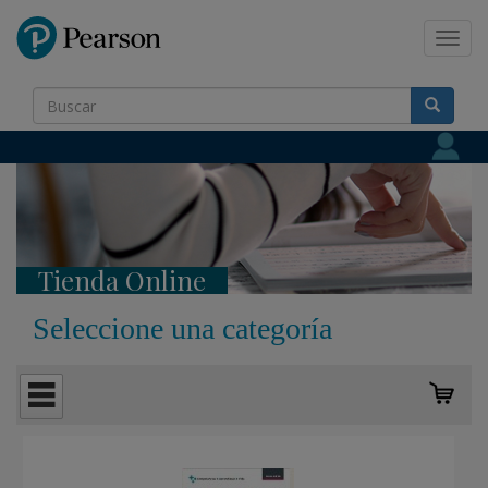
Pearson
Toggl
navig
Tienda Online
Seleccione una categoría