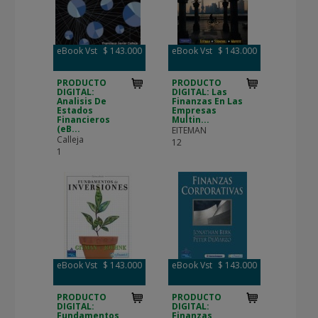
eBook Vst
$ 143.000
eBook Vst
$ 143.000
PRODUCTO
PRODUCTO
DIGITAL:
DIGITAL: Las
Analisis De
Finanzas En Las
Estados
Empresas
Financieros
Multin...
(eB...
EITEMAN
Calleja
12
1
eBook Vst
$ 143.000
eBook Vst
$ 143.000
PRODUCTO
PRODUCTO
DIGITAL:
DIGITAL:
Fundamentos
Finanzas