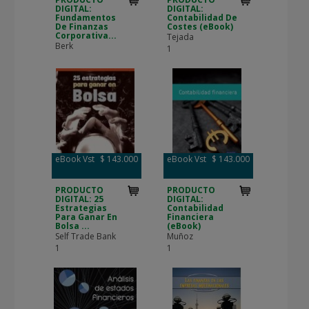
DIGITAL:
DIGITAL:
Fundamentos
Contabilidad De
De Finanzas
Costes (eBook)
Corporativa...
Tejada
Berk
1
eBook Vst
$ 143.000
eBook Vst
$ 143.000
PRODUCTO
PRODUCTO
DIGITAL: 25
DIGITAL:
Estrategias
Contabilidad
Para Ganar En
Financiera
Bolsa ...
(eBook)
Self Trade Bank
Muñoz
1
1