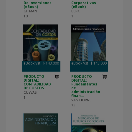
De Inversiones
Corporativas
(eBook)
(eBook)
GITMAN
BERK
10
1
eBook Vst
$ 143.000
eBook Vst
$ 143.000
PRODUCTO
PRODUCTO
DIGITAL:
DIGITAL:
CONTABILIDAD
Fundamentos
DE COSTOS
de
administración
CUEVAS
finan...
1
VAN HORNE
13