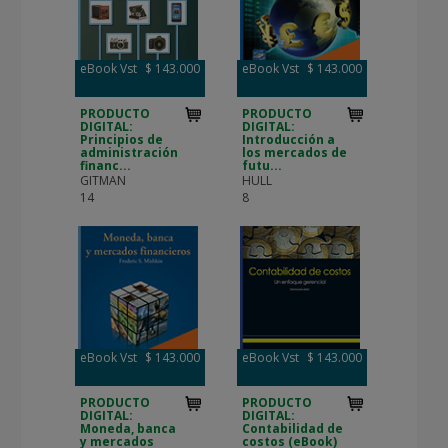
eBook Vst
$ 143.000
eBook Vst
$ 143.000
PRODUCTO
PRODUCTO
DIGITAL:
DIGITAL:
Principios de
Introducción a
administración
los mercados de
financ...
futu...
GITMAN
HULL
14
8
eBook Vst
$ 143.000
eBook Vst
$ 143.000
PRODUCTO
PRODUCTO
DIGITAL:
DIGITAL:
Moneda, banca
Contabilidad de
y mercados
costos (eBook)