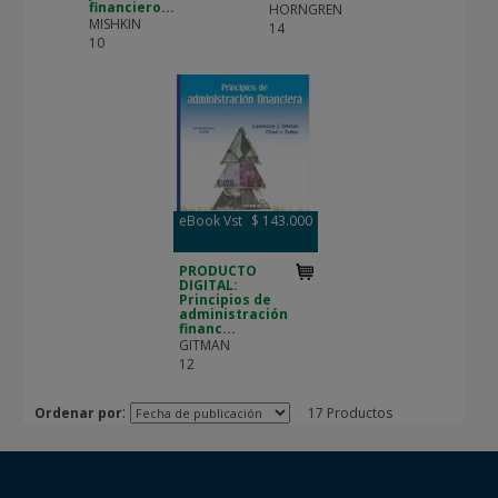
financiero...
HORNGREN
MISHKIN
14
10
eBook Vst
$ 143.000
PRODUCTO
DIGITAL:
Principios de
administración
financ...
GITMAN
12
:
Ordenar por
17 Productos