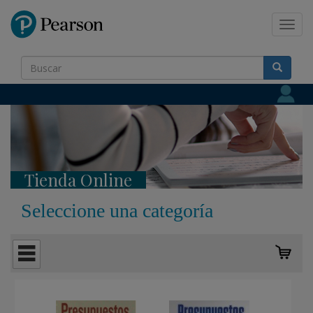
Pearson
Toggl
navig
Tienda Online
Seleccione una categoría