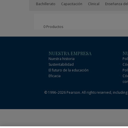
Bachillerato
Capacitación
Clinical
Enseñanza del
0 Productos
NUESTRA EMPRESA
NU
Nuestra historia
Pol
Sustentabilidad
Cód
El futuro de la educación
Pol
Eficacia
Cód
com
© 1996–2026 Pearson. All rights reserved, including t