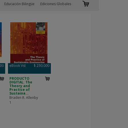
Educación Bilingüe
Ediciones Globales
000
eBook Vst
$ 230.000
PRODUCTO
DIGITAL: The
Theory and
Practice of
Sustaina...
Braden R. Allenby
1