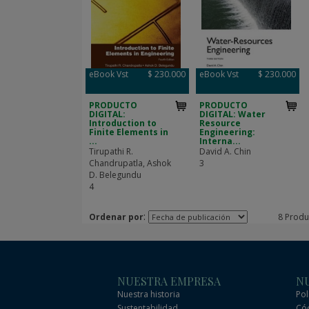
eBook Vst
$ 230.000
eBook Vst
$ 230.000
PRODUCTO
PRODUCTO
DIGITAL:
DIGITAL: Water
Introduction to
Resource
Finite Elements in
Engineering:
...
Interna...
Tirupathi R.
David A. Chin
Chandrupatla, Ashok
3
D. Belegundu
4
:
Ordenar por
8 Produ
NUESTRA EMPRESA
NU
Nuestra historia
Pol
Sustentabilidad
Cód