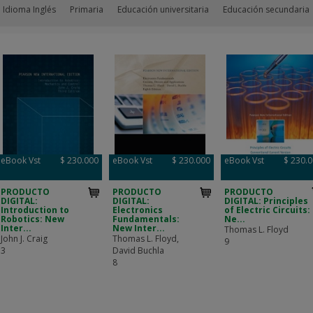
 Idioma Inglés
Primaria
Educación universitaria
Educación secundaria
eBook Vst
$ 230.000
eBook Vst
$ 230.000
eBook Vst
$ 230.
PRODUCTO
PRODUCTO
PRODUCTO
DIGITAL:
DIGITAL:
DIGITAL: Principles
Introduction to
Electronics
of Electric Circuits:
Robotics: New
Fundamentals:
Ne...
Inter...
New Inter...
Thomas L. Floyd
John J. Craig
Thomas L. Floyd,
9
3
David Buchla
8