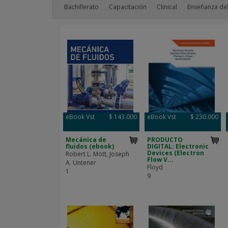
Bachillerato
Capacitación
Clinical
Enseñanza del
eBook Vst
$ 143.000
eBook Vst
$ 230.000
Mecánica de
PRODUCTO
fluidos (ebook)
DIGITAL: Electronic
Devices (Electron
Robert L. Mott, Joseph
Flow V...
A. Untener
Floyd
1
9