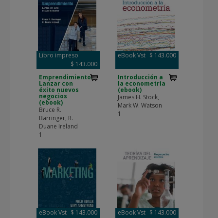
Libro impreso
eBook Vst
$ 143.000
$ 143.000
Emprendimiento.
Introducción a
Lanzar con
la econometría
éxito nuevos
(ebook)
negocios
James H. Stock,
(ebook)
Mark W. Watson
Bruce R.
1
Barringer, R.
Duane Ireland
1
eBook Vst
$ 143.000
eBook Vst
$ 143.000