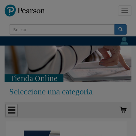
Pearson
Toggl
navig
Tienda Online
Seleccione una categoría