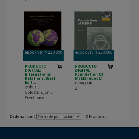
1
1
eBook Vst
$ 230.000
eBook Vst
$ 230.000
PRODUCTO
PRODUCTO
DIGITAL:
DIGITAL:
International
Foundation Of
Relations, Brief
MEMS (ebook)
Edit...
Chang Liu
Joshua S.
2
Goldstein, Jon C.
Pevehouse
1
:
Ordenar por
8 Productos