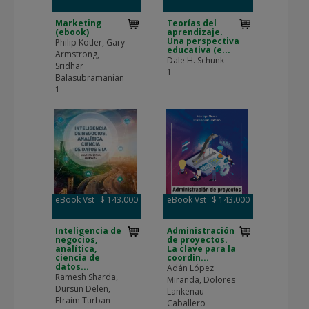
Marketing
Teorías del
(ebook)
aprendizaje.
Una perspectiva
Philip Kotler, Gary
educativa (e...
Armstrong,
Dale H. Schunk
Sridhar
1
Balasubramanian
1
eBook Vst
$ 143.000
eBook Vst
$ 143.000
Inteligencia de
Administración
negocios,
de proyectos.
analítica,
La clave para la
ciencia de
coordin...
datos...
Adán López
Ramesh Sharda,
Miranda, Dolores
Dursun Delen,
Lankenau
Efraim Turban
Caballero